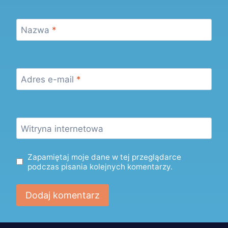
Nazwa
*
Adres e-mail
*
Witryna internetowa
Zapamiętaj moje dane w tej przeglądarce
podczas pisania kolejnych komentarzy.