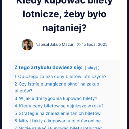
Kiedy kupować bilety
lotnicze, żeby było
najtaniej?
Napisał
Jakub Mazur
15 lipca, 2025
Z tego artykułu dowiesz się:
ukryj
1
Od czego zależą ceny biletów lotniczych?
2
Czy istnieje „magiczne okno” na zakup
biletów?
3
W jakie dni tygodnia kupować bilety?
4
Kiedy ceny biletów są najniższe w roku?
5
Strategie na znalezienie tanich biletów
6
Mity i fakty o kupowaniu biletów online
7
Gdzie szukać i kupować bilety lotnicze?