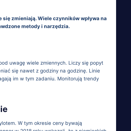
 się zmieniają. Wiele czynników wpływa na
rawdzone metody i narzędzia.
 pod uwagę wiele zmiennych. Liczy się popyt
iać się nawet z godziny na godzinę. Linie
gają im w tym zadaniu. Monitorują trendy
ie
wylotem. W tym okresie ceny bywają
anner w 2018 roku wskazali, że z niemieckich