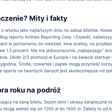
czenie? Mity i fakty
 o wtorku jako najtańszym dniu na zakup biletów. Nowe 
 raportu Airlines Reporting Corp. i Expedii, najtańszy 
ent w porównaniu do niedzieli. Inne analizy, na przykła
łe 1.5 procent. Nie ma jednoznacznie „najlepszego” dni
dnia. Około 2/3 promocji w Europie i na świecie startuje
godnia. Środa, czwartek i piątek mogą przynieść korzys
e oparte na twardych danych jest skuteczniejsze niż po
ra roku na podróż
ący na cenę biletu. Sezon letni i okresy świąteczne t
 mogą wahać się od 1200 zł do 1500 zł. Zależy to od ko