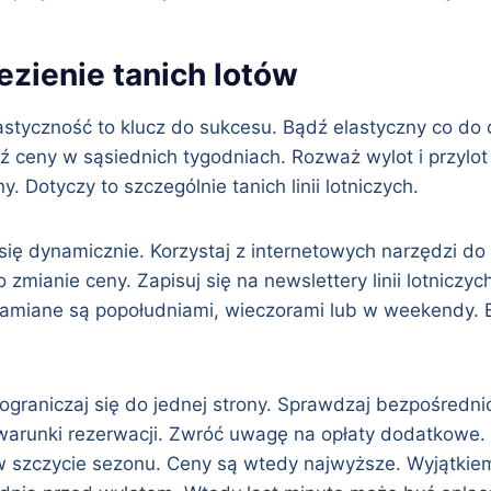
zienie tanich lotów
Elastyczność to klucz do sukcesu. Bądź elastyczny co d
ź ceny w sąsiednich tygodniach. Rozważ wylot i przylot 
y. Dotyczy to szczególnie tanich linii lotniczych.
się dynamicznie. Korzystaj z internetowych narzędzi do
mianie ceny. Zapisuj się na newslettery linii lotniczych
iane są popołudniami, wieczorami lub w weekendy. B
 ograniczaj się do jednej strony. Sprawdzaj bezpośred
e warunki rezerwacji. Zwróć uwagę na opłaty dodatkowe
 w szczycie sezonu. Ceny są wtedy najwyższe. Wyjątki