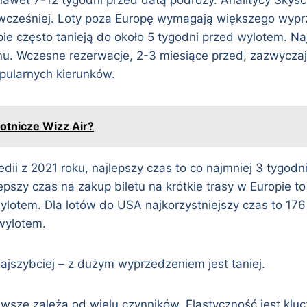
ni wcześniej. Loty poza Europę wymagają większego wyp
e często tanieją do około 5 tygodni przed wylotem. Naj
u. Wczesne rezerwacje, 2-3 miesiące przed, zazwyczaj d
pularnych kierunków.
lotnicze Wizz Air?
pedii z 2021 roku, najlepszy czas to co najmniej 3 tygo
lepszy czas na zakup biletu na krótkie trasy w Europie 
ylotem. Dla lotów do USA najkorzystniejszy czas to 17
 wylotem.
najszybciej – z dużym wyprzedzeniem jest taniej.
zawsze zależą od wielu czynników. Elastyczność jest kl