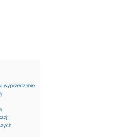
ne wyprzedzenie
ty
w
azji
iczych