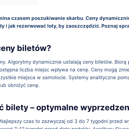
omina czasem poszukiwanie skarbu. Ceny dynamicznie
dy i jak rezerwować loty, by zaoszczędzić. Poznaj sp
 ceny biletów?
my. Algorytmy dynamicznie ustalają ceny biletów. Biorą
ostępna liczba miejsc wpływa na cenę. Ceny mogą zmien
zystkie miejsca w samolocie. Systemy analityczne poma
lub obniżyć cenę.
ć bilety – optymalne wyprzedzen
. Najlepszy czas to zazwyczaj od 3 do 7 tygodni przed 
nawet 7-12 tygodni przed datą podróży. Analitycy Skysc