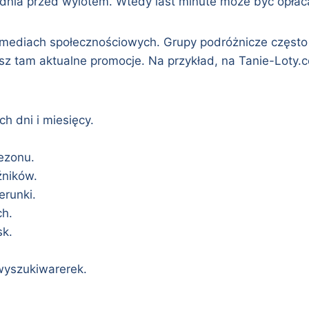
odnia przed wylotem. Wtedy last minute może być opłac
ediach społecznościowych. Grupy podróżnicze często dz
 tam aktualne promocje. Na przykład, na Tanie-Loty.com
ch dni i miesięcy.
ezonu.
źników.
runki.
ch.
sk.
wyszukiwarerek.