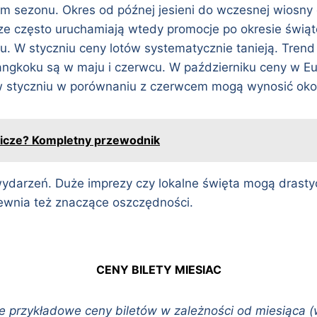
m sezonu. Okres od późnej jesieni do wczesnej wiosny c
icze często uruchamiają wtedy promocje po okresie świą
 W styczniu ceny lotów systematycznie tanieją. Trend 
angkoku są w maju i czerwcu. W październiku ceny w Eur
 w styczniu w porównaniu z czerwcem mogą wynosić okoł
tnicze? Kompletny przewodnik
wydarzeń. Duże imprezy czy lokalne święta mogą drast
wnia też znaczące oszczędności.
CENY BILETY MIESIAC
e przykładowe ceny biletów w zależności od miesiąca 