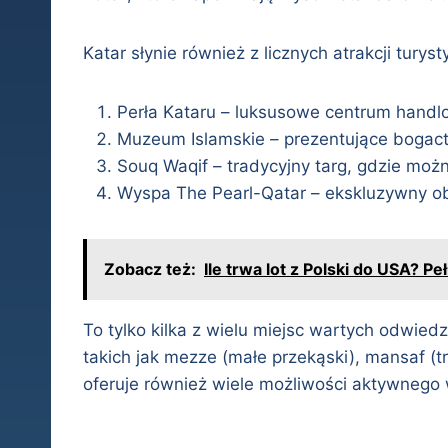
Katar słynie również z licznych atrakcji turyst
Perła Kataru – luksusowe centrum handl
Muzeum Islamskie – prezentujące bogactwo
Souq Waqif – tradycyjny targ, gdzie moż
Wyspa The Pearl-Qatar – ekskluzywny o
Zobacz też:
Ile trwa lot z Polski do USA? P
To tylko kilka z wielu miejsc wartych odwie
takich jak mezze (małe przekąski), mansaf (t
oferuje również wiele możliwości aktywnego w