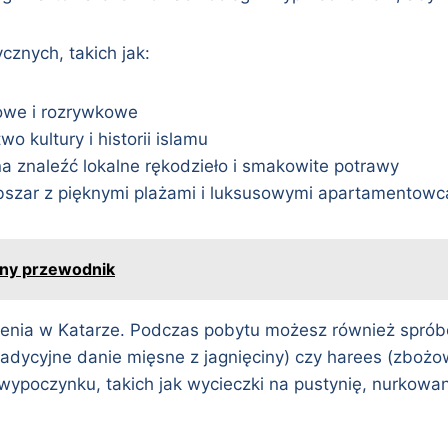
ycznych, takich jak:
owe i rozrywkowe
 kultury i historii islamu
na znaleźć lokalne rękodzieło i smakowite potrawy
bszar z pięknymi plażami i luksusowymi apartamentowc
ełny przewodnik
dzenia w Katarze. Podczas pobytu możesz również sprób
radycyjne danie mięsne z jagnięciny) czy harees (zbożo
ypoczynku, takich jak wycieczki na pustynię, nurkowani