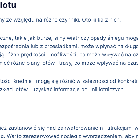
lotu
y ze względu na różne czynniki. Oto kilka z nich:
zne, takie jak burze, silny wiatr czy opady śniegu mog
bezpośrednia lub z przesiadkami, może wpłynąć na długo
ą różne prędkości i możliwości, co może wpływać na cz
ą mieć różne plany lotów i trasy, co może wpływać na cza
tości średnie i mogą się różnić w zależności od konkre
ład lotów i uzyskać informacje od linii lotniczych.
e
nież zastanowić się nad zakwaterowaniem i atrakcjami w
sług. Warto zarezerwować nocleg z wyprzedzeniem, aby