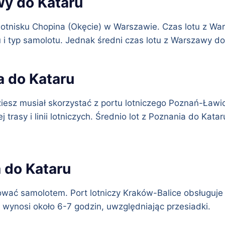
wy do Kataru
otnisku Chopina (Okęcie) w Warszawie. Czas lotu z Wa
ru i typ samolotu. Jednak średni czas lotu z Warszawy d
a do Kataru
ziesz musiał skorzystać z portu lotniczego Poznań-Ławi
 trasy i linii lotniczych. Średnio lot z Poznania do Kat
a do Kataru
ać samolotem. Port lotniczy Kraków-Balice obsługuje 
 wynosi około 6-7 godzin, uwzględniając przesiadki.