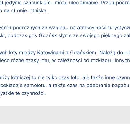
st jedynie szacunkiem i może ulec zmianie. Przed pod
 na stronie lotniska.
wśród podróżnych ze względu na atrakcyjność turystyc
ski, podczas gdy Gdańsk słynie ze swojego pięknego z
jących loty między Katowicami a Gdańskiem. Należą do nich
 nieco różne czasy lotu, w zależności od rozkładu i innyc
y lotniczej to nie tylko czas lotu, ale także inne czynn
 pokładzie samolotu, a także czas na odebranie bagażu 
stkie te czynności.