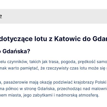
a?
dotyczące lotu z Katowic do Gda
do Gdańska?
lu czynników, takich jak trasa, pogoda, prędkość samol
nak warto pamiętać, że rzeczywisty czas lotu może się r
pasażerowie mają okazję podziwiać krajobrazy Polski z 
 na północ w stronę Gdańska, przechodząc nad malownic
em miasta, jego zabytkami i nadmorską atmosferą.