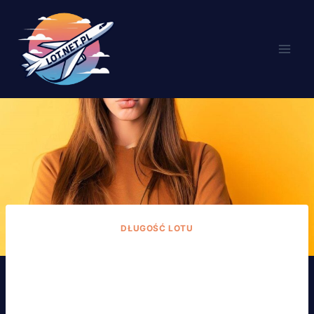
Przejdź
do
treści
DŁUGOŚĆ LOTU