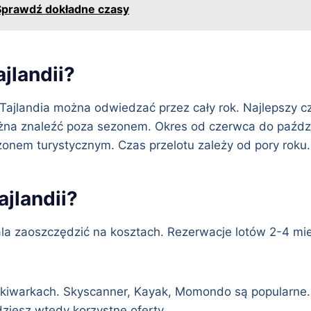
? Sprawdź dokładne czasy
ajlandii?
. Tajlandia można odwiedzać przez cały rok. Najlepszy 
żna znaleźć poza sezonem. Okres od czerwca do paździer
ezonem turystycznym. Czas przelotu zależy od pory roku
ajlandii?
a zaoszczędzić na kosztach. Rezerwacje lotów 2-4 mie
ukiwarkach. Skyscanner, Kayak, Momondo są popularne.
iesz wtedy korzystne oferty.