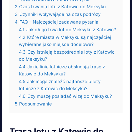
2
Czas trwania lotu z Katowic do Meksyku
3
Czynniki wpływające na czas podróży
4
FAQ – Najczęściej zadawane pytania
4.1
Jak długo trwa lot do Meksyku z Katowic?
4.2
Które miasta w Meksyku są najczęściej
wybierane jako miejsce docelowe?
4.3
Czy istnieją bezpośrednie loty z Katowic
do Meksyku?
4.4
Jakie linie lotnicze obsługują trasę z
Katowic do Meksyku?
4.5
Jak mogę znaleźć najtańsze bilety
lotnicze z Katowic do Meksyku?
4.6
Czy muszę posiadać wizę do Meksyku?
5
Podsumowanie
Trasa lotu z Katowic do