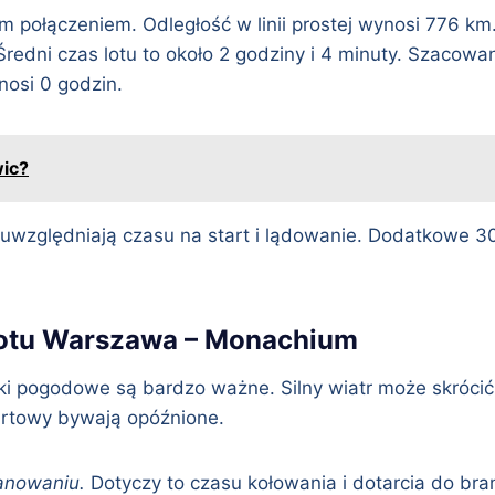
połączeniem. Odległość w linii prostej wynosi 776 km. 
edni czas lotu to około 2 godziny i 4 minuty. Szacowan
osi 0 godzin.
wic?
e uwzględniają czasu na start i lądowanie. Dodatkowe 3
lotu Warszawa – Monachium
ki pogodowe są bardzo ważne. Silny wiatr może skrócić
artowy bywają opóźnione.
anowaniu.
Dotyczy to czasu kołowania i dotarcia do br