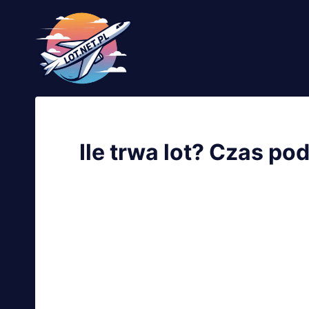
Przejdź
do
treści
Ile trwa lot? Czas p