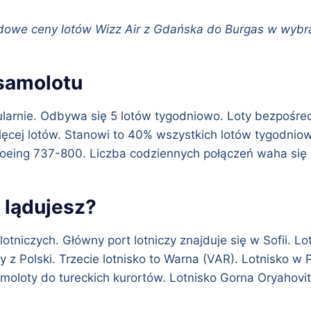
dowe ceny lotów Wizz Air z Gdańska do Burgas w wybr
 samolotu
larnie. Odbywa się 5 lotów tygodniowo. Loty bezpośredn
ęcej lotów. Stanowi to 40% wszystkich lotów tygodniowy
o Boeing 737-800. Liczba codziennych połączeń waha się 
e lądujesz?
tniczych. Główny port lotniczy znajduje się w Sofii. L
z Polski. Trzecie lotnisko to Warna (VAR). Lotnisko w P
amoloty do tureckich kurortów. Lotnisko Gorna Oryahovit