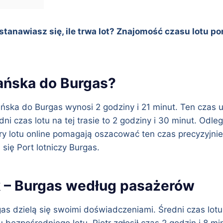
tanawiasz się, ile trwa lot? Znajomość czasu lotu p
dańska do Burgas?
ka do Burgas wynosi 2 godziny i 21 minut. Ten czas uw
i czas lotu na tej trasie to 2 godziny i 30 minut. Odle
y lotu online pomagają oszacować ten czas precyzyjnie
się Port lotniczy Burgas.
k – Burgas według pasażerów
gas dzielą się swoimi doświadczeniami. Średni czas lot
bezpośredniego lotu. Piotr zgłosił czas 2 godzin i 8 mi