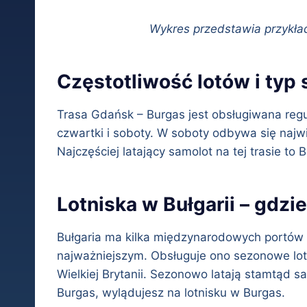
Wykres przedstawia przykła
Częstotliwość lotów i typ
Trasa Gdańsk – Burgas jest obsługiwana regu
czwartki i soboty. W soboty odbywa się najwi
Najczęściej latający samolot na tej trasie t
Lotniska w Bułgarii – gdzi
Bułgaria ma kilka międzynarodowych portów lo
najważniejszym. Obsługuje ono sezonowe loty 
Wielkiej Brytanii. Sezonowo latają stamtąd s
Burgas, wylądujesz na lotnisku w Burgas.