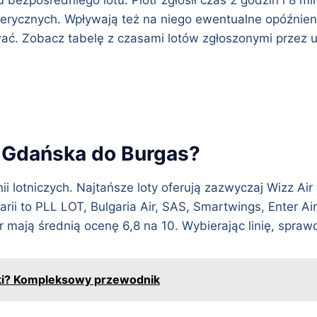
rycznych. Wpływają też na niego ewentualne opóźnien
ć. Zobacz tabelę z czasami lotów zgłoszonymi przez 
 z Gdańska do Burgas?
i lotniczych. Najtańsze loty oferują zazwyczaj Wizz Air i
arii to PLL LOT, Bulgaria Air, SAS, Smartwings, Enter Air
ir mają średnią ocenę 6,8 na 10. Wybierając linię, spra
lski? Kompleksowy przewodnik