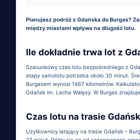
Planujesz podróż z Gdańska do Burgas? Zas
między miastami wpływa na długość lotu.
Ile dokładnie trwa lot z G
Szacunkowy czas lotu bezpośredniego z Gdańs
etapy samolotu potrzeba około 30 minut. Średn
Burgasem wynosi 1467 kilometrów. Kalkulator
Gdańsk im. Lecha Wałęsy. W Burgas znajduje 
Czas lotu na trasie Gdańs
Użytkownicy latający na trasie Gdańsk – Bur
27 minut. Różni się on od szacowanego czasu 