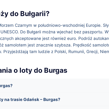
ży do Bułgarii?
 Morzem Czarnym w południowo-wschodniej Europie. Słyni
cie UNESCO. Do Bułgarii można wjechać bez paszportu. 
ycznych akceptowane jest również euro. Podróż autokare
ż samolotem jest znacznie szybsza. Prędkość samolotu
Przyjeżdżają tam ludzie z Polski, Rumunii, Grecji, Niemie
nia o loty do Burgas
Burgas?
oty na trasie Gdańsk – Burgas?