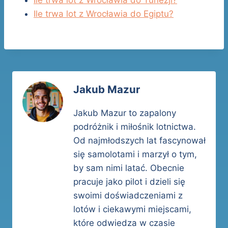
Ile trwa lot z Wrocławia do Tunezji?
Ile trwa lot z Wrocławia do Egiptu?
Jakub Mazur
Jakub Mazur to zapalony
podróżnik i miłośnik lotnictwa.
Od najmłodszych lat fascynował
się samolotami i marzył o tym,
by sam nimi latać. Obecnie
pracuje jako pilot i dzieli się
swoimi doświadczeniami z
lotów i ciekawymi miejscami,
które odwiedza w czasie