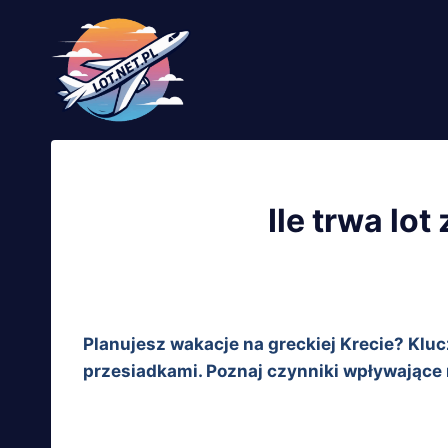
Przejdź
do
treści
Ile trwa lo
Planujesz wakacje na greckiej Krecie? Kluczo
przesiadkami. Poznaj czynniki wpływające