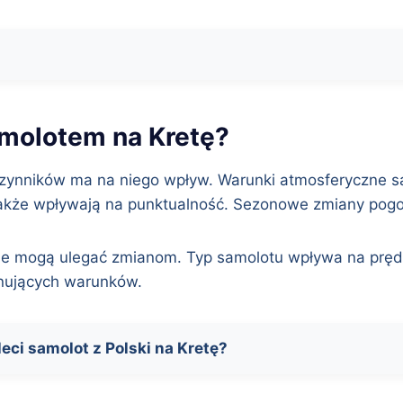
amolotem na Kretę?
 czynników ma na niego wpływ. Warunki atmosferyczne s
a także wpływają na punktualność. Sezonowe zmiany p
ne mogą ulegać zmianom. Typ samolotu wpływa na prędko
anujących warunków.
leci samolot z Polski na Kretę?