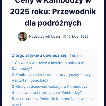
Ceny w Kambodży w
2025 roku: Przewodnik
dla podróżnych
Napisał
Jakub Mazur
15 lipca, 2025
Z tego artykułu dowiesz się:
ukryj
1
Co warto wiedzieć o kosztach pobytu w
Kambodży?
2
Kambodża jako kierunek turystyczny — czy
warto tam pojechać?
3
Kiedy zaplanować wakacje w Kambodży?
4
Jaka waluta obowiązuje w Kambodży?
5
Jak dotrzeć z Polski do Kambodży na własną
rękę?